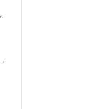
t i
n af