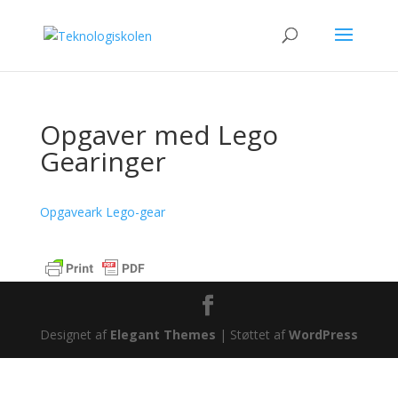
Opgaver med Lego
Gearinger
Opgaveark Lego-gear
Designet af
Elegant Themes
| Støttet af
WordPress