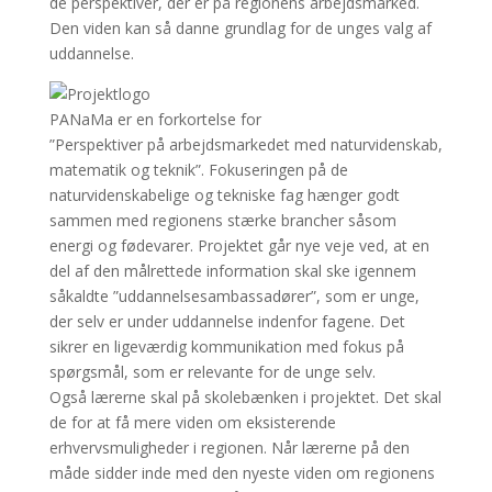
de perspektiver, der er på regionens arbejdsmarked.
Den viden kan så danne grundlag for de unges valg af
uddannelse.
PANaMa er en forkortelse for
”Perspektiver på arbejdsmarkedet med naturvidenskab,
matematik og teknik”. Fokuseringen på de
naturvidenskabelige og tekniske fag hænger godt
sammen med regionens stærke brancher såsom
energi og fødevarer. Projektet går nye veje ved, at en
del af den målrettede information skal ske igennem
såkaldte ”uddannelsesambassadører”, som er unge,
der selv er under uddannelse indenfor fagene. Det
sikrer en ligeværdig kommunikation med fokus på
spørgsmål, som er relevante for de unge selv.
Også lærerne skal på skolebænken i projektet. Det skal
de for at få mere viden om eksisterende
erhvervsmuligheder i regionen. Når lærerne på den
måde sidder inde med den nyeste viden om regionens