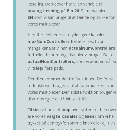
læse fra. Derudover har vi en variable til
analog læsning
på
Pin 26
. Samt variblen
EN
som vi kan bruge til at tænde og slukke for
vores multiplexer.
Herefter definerer vi to yderligere kanaler.
maxNumControllers
fortæller os, hvor
mange kanaler vi har.
actualNumControllers
fortæller, hvor mange kanaler vi bruger. Det er
actualNumControllers
, som vi ændrer, når vi
vil tilføje flere pads.
Derefter kommer der tre funktioner. De første
to funktioner bruger vi til at kommunikerer med
vores multiplexer. Den sidste funktion bruger vi
til at omregne et 16 bit tal til 8 bit.
Til sidste har vi et
loop
hvor vi itererer hen over
alle vores
valgte kanaler
og
læser
om vi har
trykket på den trykfølsomme knap eller ej. Hvis
vi har, så tænder vi for den neopixel.