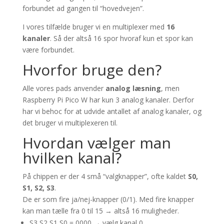
forbundet ad gangen til “hovedvejen”.
I vores tilfælde bruger vi en multiplexer med
16
kanaler
. Så der altså 16 spor hvoraf kun et spor kan
være forbundet.
Hvorfor bruge den?
Alle vores pads anvender
analog læsning
, men
Raspberry Pi Pico W har kun 3 analog kanaler. Derfor
har vi behoc for at udvide antallet af analog kanaler, og
det bruger vi multiplexeren til.
Hvordan vælger man
hvilken kanal?
På chippen er der 4 små “valgknapper”, ofte kaldet
S0,
S1, S2, S3
.
De er som fire ja/nej-knapper (0/1). Med fire knapper
kan man tælle fra 0 til 15 → altså 16 muligheder.
S3 S2 S1 S0 = 0000 → vælg kanal 0