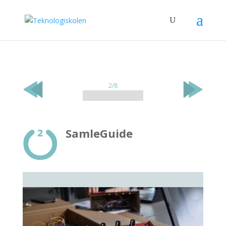
2/8
SamleGuide