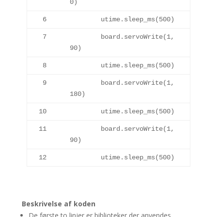
0
)
6
	utime.
sleep_ms
(
500
)
7
	board.
servoWrite
(
1
, 
90
)
8
	utime.
sleep_ms
(
500
)
9
	board.
servoWrite
(
1
, 
180
)
10
	utime.
sleep_ms
(
500
)
11
	board.
servoWrite
(
1
, 
90
)
12
	utime.
sleep_ms
(
500
)
Beskrivelse af koden
De første to linjer er biblioteker der anvendes