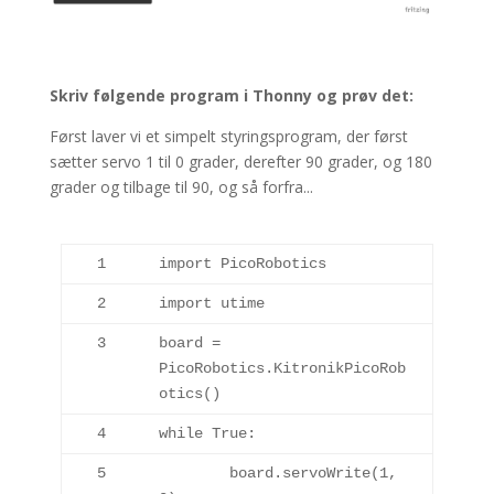
Skriv følgende program i Thonny og prøv det:
Først laver vi et simpelt styringsprogram, der først
sætter servo 1 til 0 grader, derefter 90 grader, og 180
grader og tilbage til 90, og så forfra...
1
import
 PicoRobotics
2
import
 utime
3
board = 
PicoRobotics.
KitronikPicoRob
otics
()
4
while
True
:
5
	board.
servoWrite
(
1
, 