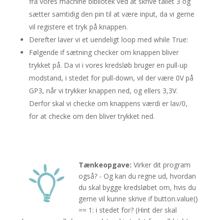
fra vores machine bibliotek ved at skrive tallet 3 og
sætter samtidig den pin til at være input, da vi gerne
vil registere et tryk på knappen.
Derefter laver vi et uendeligt loop med while True:
Følgende if sætning checker om knappen bliver
trykket på. Da vi i vores kredsløb bruger en pull-up
modstand, i stedet for pull-down, vil der være 0V på
GP3, når vi trykker knappen ned, og ellers 3,3V.
Derfor skal vi checke om knappens værdi er lav/0,
for at checke om den bliver trykket ned.
Tænkeopgave:
Virker dit program
også? - Og kan du regne ud, hvordan
du skal bygge kredsløbet om, hvis du
gerne vil kunne skrive if button.value()
== 1: i stedet for? (Hint der skal