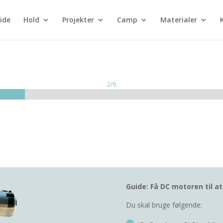
ide
Hold
Projekter
Camp
Materialer
2/9
Guide: Få DC motoren til at
Du skal bruge følgende: