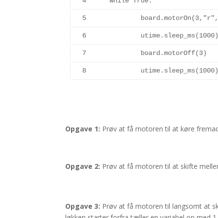
4
while
True
:
5
	board.
motorOn
(
3
,
"r"
6
	utime.
sleep_ms
(
1000
7
	board.
motorOff
(
3
)
8
	utime.
sleep_ms
(
1000
Opgave 1:
Prøv at få motoren til at køre frema
Opgave 2:
Prøv at få motoren til at skifte mel
Opgave 3:
Prøv at få motoren til langsomt at sk
løkken starter forfra tæller en variabel op med 1