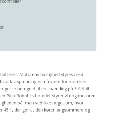
ocontroller
ier
batterier. Motorens hastighed styres med
or hvor lav spændingen må være for motoren
uger er beregnet til en spænding på 3-6 Volt.
Med Pico Robotics boardet styrer vi dog motoren
stigheden på, man ved ikke noget om, hvor
er 45:1, der gør at den kører langsommere og