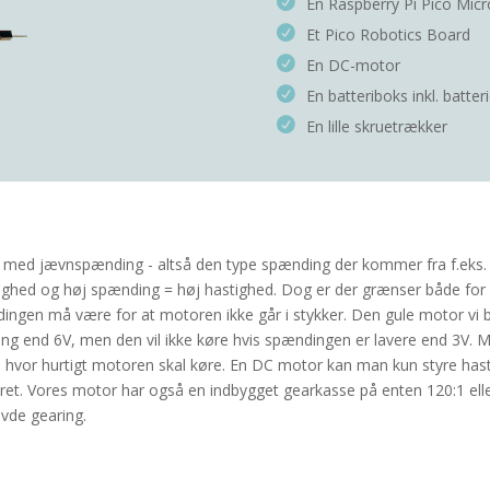
En
Raspberry Pi Pico Micr
Et Pico Robotics Board
En DC-motor
En batteriboks inkl. batter
En lille skruetrækker
med jævnspænding - altså den type spænding der kommer fra f.eks. 
stighed og høj spænding = høj hastighed. Dog er der grænser både f
ngen må være for at motoren ikke går i stykker. Den gule motor vi br
ing end 6V, men den vil ikke køre hvis spændingen er lavere end 3V. 
e hvor hurtigt motoren skal køre. En DC motor kan man kun styre ha
et. Vores motor har også en indbygget gearkasse på enten 120:1 ell
avde gearing.