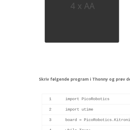
Skriv følgende program i Thonny og prøv d
1
import
 PicoRobotics
2
import
 utime
3
board = PicoRobotics.
Kitron