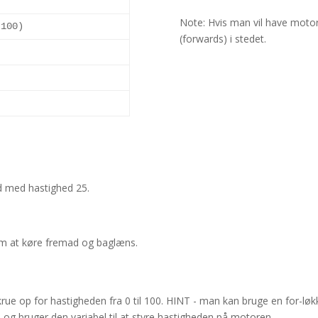
Note: Hvis man vil have motor
,
100
)
(forwards) i stedet.
)
)
d med hastighed 25.
lem at køre fremad og baglæns.
rue op for hastigheden fra 0 til 100. HINT - man kan bruge en for-løk
, og bruger den variabel til at styre hastigheden på motoren.