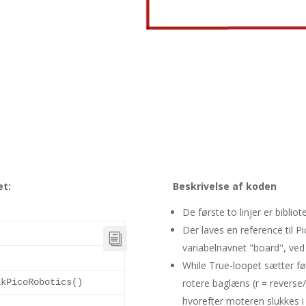
et:
Beskrivelse af koden
De første to linjer er bibli
Der laves en reference til 
variabelnavnet "board", ve
While True-loopet sætter før
rotere baglæns (r = revers
ikPicoRobotics
()
hvorefter moteren slukkes i