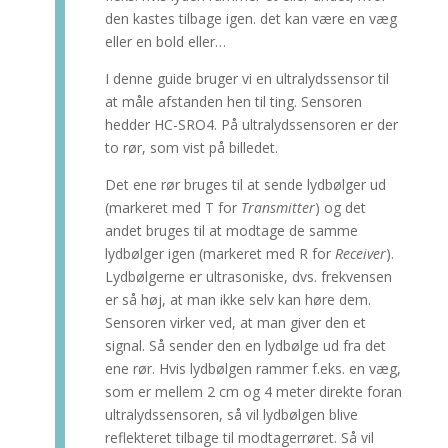
den kastes tilbage igen. det kan være en væg
eller en bold eller…
I denne guide bruger vi en ultralydssensor til
at måle afstanden hen til ting. Sensoren
hedder HC-SRO4. På ultralydssensoren er der
to rør, som vist på billedet.
Det ene rør bruges til at sende lydbølger ud
(markeret med T for
Transmitter
) og det
andet bruges til at modtage de samme
lydbølger igen (markeret med R for
Receiver
).
Lydbølgerne er ultrasoniske, dvs. frekvensen
er så høj, at man ikke selv kan høre dem.
Sensoren virker ved, at man giver den et
signal. Så sender den en lydbølge ud fra det
ene rør. Hvis lydbølgen rammer f.eks. en væg,
som er mellem 2 cm og 4 meter direkte foran
ultralydssensoren, så vil lydbølgen blive
reflekteret tilbage til modtagerrøret. Så vil