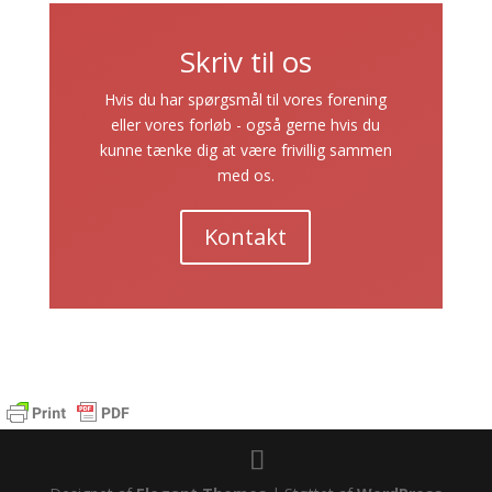
Skriv til os
Hvis du har spørgsmål til vores forening
eller vores forløb - også gerne hvis du
kunne tænke dig at være frivillig sammen
med os.
Kontakt