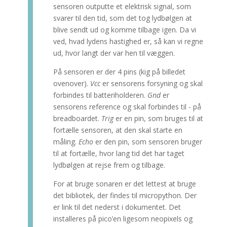
sensoren outputte et elektrisk signal, som
svarer til den tid, som det tog lydbølgen at
blive sendt ud og komme tilbage igen. Da vi
ved, hvad lydens hastighed er, så kan vi regne
ud, hvor langt der var hen til væggen.
På sensoren er der 4 pins (kig på billedet
ovenover).
Vcc
er sensorens forsyning og skal
forbindes til batteriholderen.
Gnd
er
sensorens reference og skal forbindes til - på
breadboardet.
Trig
er en pin, som bruges til at
fortælle sensoren, at den skal starte en
måling.
Echo
er den pin, som sensoren bruger
til at fortælle, hvor lang tid det har taget
lydbølgen at rejse frem og tilbage.
For at bruge sonaren er det lettest at bruge
det bibliotek, der findes til micropython. Der
er link til det nederst i dokumentet. Det
installeres på pico’en ligesom neopixels og