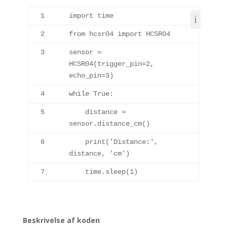
1
import
 time
2
from
 hcsr04 
import
 HCSR04
3
sensor = 
HCSR04
(trigger_pin=
2
, 
echo_pin=
3
)
4
while
True
:
5
    distance = 
sensor.
distance_cm
()
6
print
(
'Distance:'
, 
distance, 
'cm'
)
7
    time.
sleep
(
1
)
Beskrivelse af koden