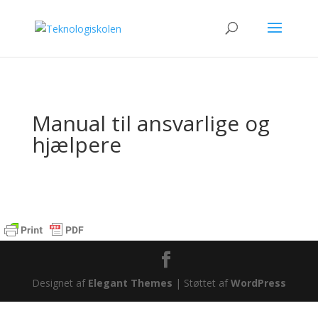
Manual til ansvarlige og
hjælpere
Designet af
Elegant Themes
| Støttet af
WordPress