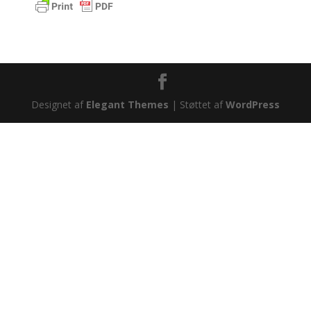
Designet af
Elegant Themes
| Støttet af
WordPress