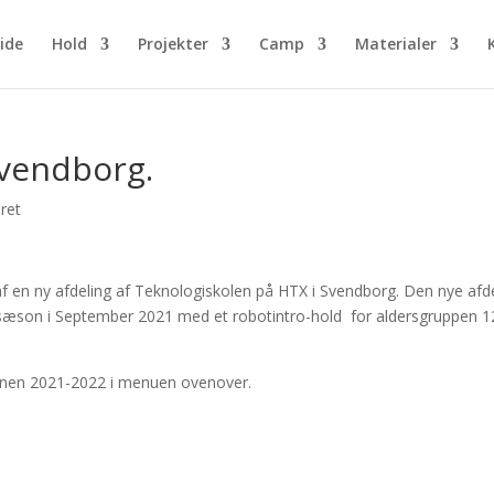
ide
Hold
Projekter
Camp
Materialer
Svendborg.
eret
af en ny afdeling af Teknologiskolen på HTX i Svendborg. Den nye afd
æson i September 2021 med et robotintro-hold for aldersgruppen 1
æsonen 2021-2022 i menuen ovenover.