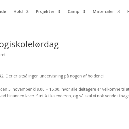
ide
Hold
Projekter
Camp
Materialer
logiskolelørdag
eret
42. Der er altså ingen undervisning på nogen af holdene!
en 5. november kl 9.00 – 15.00, hvor alle deltagere er velkomne til a
 hinanden laver. Sæt X i kalenderen, og så skal vi nok vende tilbag