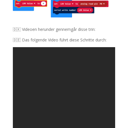
🇩🇰 Videoen herunder gennemgår disse trin
:
🇩🇪 Das folgende Video führt diese Schritte durch: