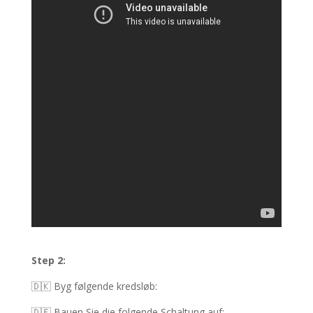
Step 2:
🇩🇰 Byg følgende kredsløb
:
🇩🇪 Bauen Sie die folgende Schaltung auf: