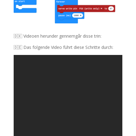
🇩🇰 Videoen herunder gennemgår disse trin
:
🇩🇪 Das folgende Video führt diese Schritte durch: