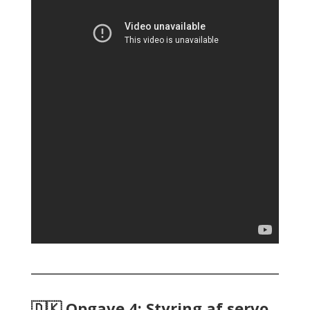
🇩🇰 Opgave 4: Styring af servo