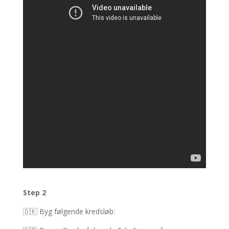
Step 2
🇩🇰 Byg følgende kredsløb
: