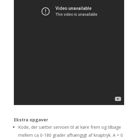
Ekstra opgaver
Kode, der sætter servoen til at køre frem og tilbage
mellem ca 0-180 grader afhængigt af knaptryk. A = 0