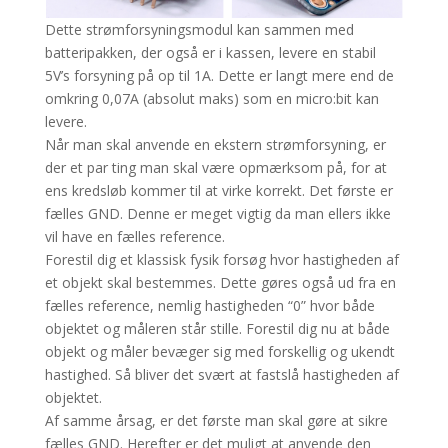
Dette strømforsyningsmodul kan sammen med
batteripakken, der også er i kassen, levere en stabil
5V’s forsyning på op til 1A. Dette er langt mere end de
omkring 0,07A (absolut maks) som en micro:bit kan
levere.
Når man skal anvende en ekstern strømforsyning, er
der et par ting man skal være opmærksom på, for at
ens kredsløb kommer til at virke korrekt. Det første er
fælles GND. Denne er meget vigtig da man ellers ikke
vil have en fælles reference.
Forestil dig et klassisk fysik forsøg hvor hastigheden af
et objekt skal bestemmes. Dette gøres også ud fra en
fælles reference, nemlig hastigheden “0” hvor både
objektet og måleren står stille. Forestil dig nu at både
objekt og måler bevæger sig med forskellig og ukendt
hastighed. Så bliver det svært at fastslå hastigheden af
objektet.
Af samme årsag, er det første man skal gøre at sikre
fælles GND. Herefter er det muligt at anvende den